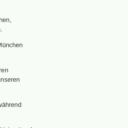
chen,
.
n München
ren
 unseren
 während