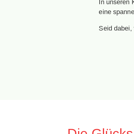
In unseren 
eine spann
Seid dabei,
Die Glücksi