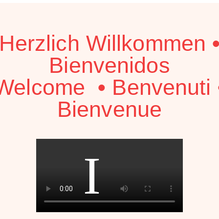
Herzlich Willkommen
Bienvenidos
Welcome
•
Benvenuti
Bienvenue