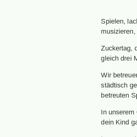
Spielen, la
musizieren, 
Zuckertag, d
gleich drei 
Wir betreuen
städtisch ge
betreuten S
In unserem 
dein Kind ga