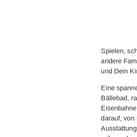
Spielen, sc
andere Fami
und Dein Ki
Eine spann
Bällebad, r
Eisenbahnen
darauf, von
Ausstattung