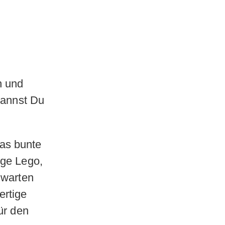
n und
kannst Du
as bunte
nge Lego,
 warten
ertige
ür den